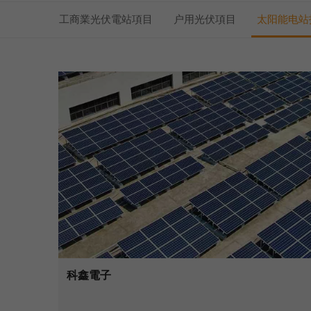
工商業光伏電站項目
户用光伏項目
太阳能电站
科鑫電子