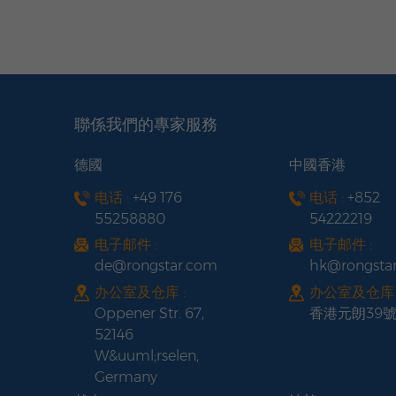
聯係我們的專家服務
德國
中國香港
电话 :
+49 176
电话 :
+852
55258880
54222219
电子邮件 :
电子邮件 :
de@rongstar.com
hk@rongsta
办公室及仓库 :
办公室及仓库 
Oppener Str. 67,
香港元朗39
52146
W&uuml;rselen,
Germany