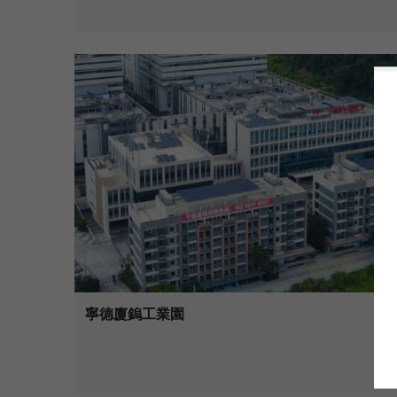
寧德廈鎢工業園