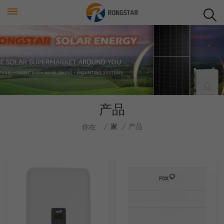
产品
/
家
/
产品
你在 :