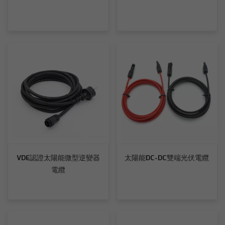
VDE認證太陽能微型逆變器
太陽能DC-DC雙端光伏電纜
電纜