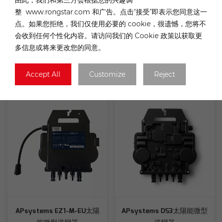
整 www.rongstar.com 和广告。点击“接受”即表示您同意这一
点。如果您拒绝，我们仅使用必要的 cookie，很遗憾，您将不
会收到任何个性化内容。请访问我们的 Cookie 政策以获取更
可調掛鉤太陽能屋頂安裝系
輕鋼屋頂太陽能屋頂安裝系
多信息或将来更改您的同意。
統
統
Accept All
Customize
Reject
APsystems EZ1-M-EU太陽
APsystems DS3太陽能微型