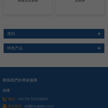
能微型逆變器
逆變器
类别
特色产品
聯係我們的專家服務
德國
电话 :
+49 176 55258880
电子邮件 :
de@rongstar.com