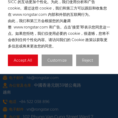
SICC 的互动更加个性化。为此，我们使用分析和广告
cookie。通过这些 cookie，我们和第三方可以跟踪和收集您
聯係我們的專家服務
在 www.rongstar.com 内部和外部的互联网行为。
由此，我们和第三方会根据您的兴趣调
德國
整 www.rongstar.com 和广告。点击“接受”即表示您同意这一
电话 :
+49 176 55258880
点。如果您拒绝，我们仅使用必要的 cookie，很遗憾，您将不
会收到任何个性化内容。请访问我们的 Cookie 政策以获取更
电子邮件 :
de@rongstar.com
多信息或将来更改您的同意。
Oppener Str. 67, 52146
办公室及仓库 :
W&uuml;rselen, Germany
Accept All
Customize
Reject
中國香港
电话 :
+852 54222219
电子邮件 :
hk@rongstar.com
中國香港元朗39號公庵路
办公室及仓库 :
越南
电话 :
+84 522 038 896
电子邮件 :
vn@rongstar.com
102 Phung Van Cung Street,Ward 7,
办公室 :