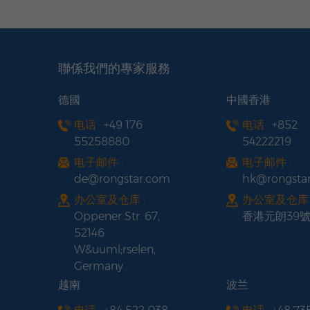
聯係我們的專家服務
德國
中國香港
电话 :
+49 176
电话 :
+852
55258880
54222219
电子邮件 :
电子邮件 :
de@rongstar.com
hk@rongsta
办公室及仓库 :
办公室及仓库 
Oppener Str. 67,
香港元朗39
52146
W&uuml;rselen,
Germany
越南
波兰