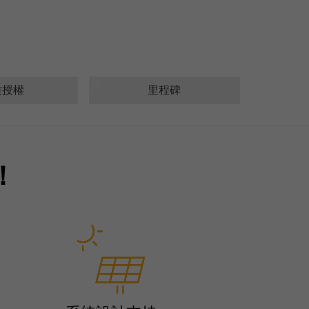
质授權
里程碑
！