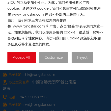
SICC 的互动更加个性化。为此，我们使用分析和广告
cookie。通过这些 cookie，我们和第三方可以跟踪和收集您
聯係我們的專家服務
在 www.rongstar.com 内部和外部的互联网行为。
由此，我们和第三方会根据您的兴趣调
德國
整 www.rongstar.com 和广告。点击“接受”即表示您同意这一
电话 :
+49 176 55258880
点。如果您拒绝，我们仅使用必要的 cookie，很遗憾，您将不
会收到任何个性化内容。请访问我们的 Cookie 政策以获取更
电子邮件 :
de@rongstar.com
多信息或将来更改您的同意。
Oppener Str. 67, 52146
办公室及仓库 :
W&uuml;rselen, Germany
Accept All
Customize
Reject
中國香港
电话 :
+852 54222219
电子邮件 :
hk@rongstar.com
中國香港元朗39號公庵路
办公室及仓库 :
越南
电话 :
+84 522 038 896
电子邮件 :
vn@rongstar.com