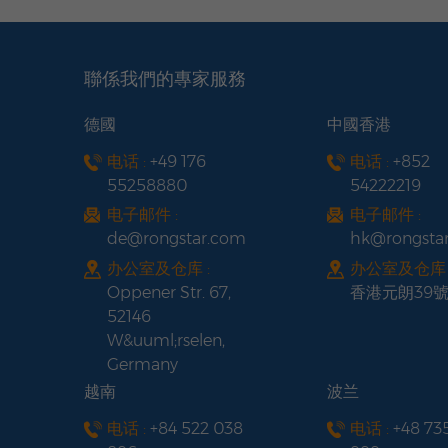
聯係我們的專家服務
德國
中國香港
电话 :
+49 176
电话 :
+852
55258880
54222219
电子邮件 :
电子邮件 :
de@rongstar.com
hk@rongsta
办公室及仓库 :
办公室及仓库 
Oppener Str. 67,
香港元朗39
52146
W&uuml;rselen,
Germany
越南
波兰
电话 :
+84 522 038
电话 :
+48 73