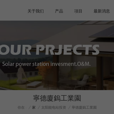
关于我们
产品
項目
最新消息
寧德廈鎢工業園
/
家
/
太阳能电站投资
/
你在 :
寧德廈鎢工業園