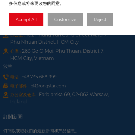
多信息或将来更改您的同意。
越南
电话 :
+84 522 038 896
Accept All
Customize
Reject
电子邮件 :
vn@rongstar.com
102 Phung Van Cung Street,Ward 7,
办公室 :
Phu Nhuan District, HCM City
263 Go O Moi, Phu Thuan, District 7,
仓库 :
HCM City, Vietnam
波兰
电话 :
+48 735 668 999
电子邮件 :
pl@rongstar.com
Farbiarska 69, 02-862 Warsaw,
办公室及仓库 :
Poland
訂閲新聞
订阅以获取我们的最新新闻和产品信息。