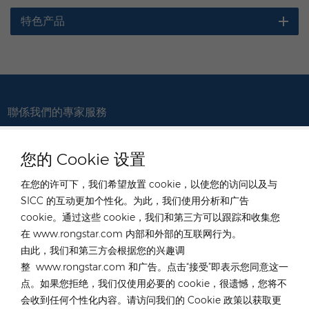
特色产品
聯係我們的專家服務
德國
您的 Cookie 设置
电话 :
+49 176 55258880
在您的许可下，我们希望放置 cookie，以使您的访问以及与
电子邮件 :
de@rongstar.com
SICC 的互动更加个性化。为此，我们使用分析和广告
Oppener Str. 67, 52146
办公室及仓库 :
cookie。通过这些 cookie，我们和第三方可以跟踪和收集您
W&uuml;rselen, Germany
在 www.rongstar.com 内部和外部的互联网行为。
中國香港
由此，我们和第三方会根据您的兴趣调
整 www.rongstar.com 和广告。点击“接受”即表示您同意这一
电话 :
+852 54222219
点。如果您拒绝，我们仅使用必要的 cookie，很遗憾，您将不
电子邮件 :
hk@rongstar.com
会收到任何个性化内容。请访问我们的 Cookie 政策以获取更
中國香港元朗39號公庵路
办公室及仓库 :