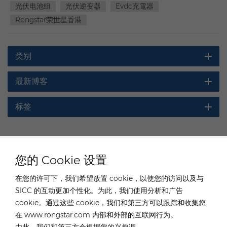
光伏电池组
光伏逆变器
Evdc充電器
Rongstar荣世星香港
类别
最新博客
标签
您的 Cookie 设置
聯係我們的專家服務
在您的许可下，我们希望放置 cookie，以使您的访问以及与
德國
SICC 的互动更加个性化。为此，我们使用分析和广告
cookie。通过这些 cookie，我们和第三方可以跟踪和收集您
电话 :
+49 176 55258880
在 www.rongstar.com 内部和外部的互联网行为。
电子邮件 :
de@rongstar.com
由此，我们和第三方会根据您的兴趣调