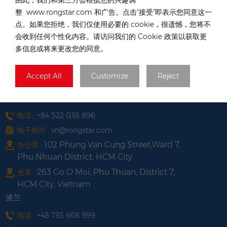
Oppener Str. 67, 52146
办公室及仓库 :
整 www.rongstar.com 和广告。点击“接受”即表示您同意这一
W&uuml;rselen, Germany
点。如果您拒绝，我们仅使用必要的 cookie，很遗憾，您将不
中國香港
会收到任何个性化内容。请访问我们的 Cookie 政策以获取更
多信息或将来更改您的同意。
电话 :
+852 54222219
电子邮件 :
hk@rongstar.com
Accept All
Customize
Reject
中國香港元朗39號公庵路
办公室及仓库 :
越南
电话 :
+84 522 038 896
电子邮件 :
vn@rongstar.com
102 Phung Van Cung Street,Ward 7,
办公室 :
Phu Nhuan District, HCM City
263 Go O Moi, Phu Thuan, District 7,
仓库 :
HCM City, Vietnam
波兰
电话 :
+48 735 668 999