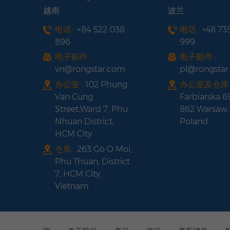
越南
波兰
电话 :
+84 522 038
电话 :
+48 73
896
999
电子邮件 :
电子邮件 :
vn@rongstar.com
pl@rongsta
办公室 :
102 Phung
办公室及仓库 
Van Cung
Farbiarska 6
Street,Ward 7, Phu
862 Warsaw,
Nhuan District,
Poland
HCM City
仓库 :
263 Go O Moi,
Phu Thuan, District
7, HCM City,
Vietnam