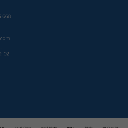
5 668
r.com
:
9, 02-