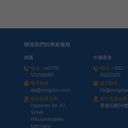
聯係我們的專家服務
德國
中國香港
电话 :
+49 176
电话 :
+852
55258880
54222219
电子邮件 :
电子邮件 :
de@rongstar.com
hk@rongsta
办公室及仓库 :
办公室及仓库 
Oppener Str. 67,
香港元朗39
52146
W&uuml;rselen,
Germany