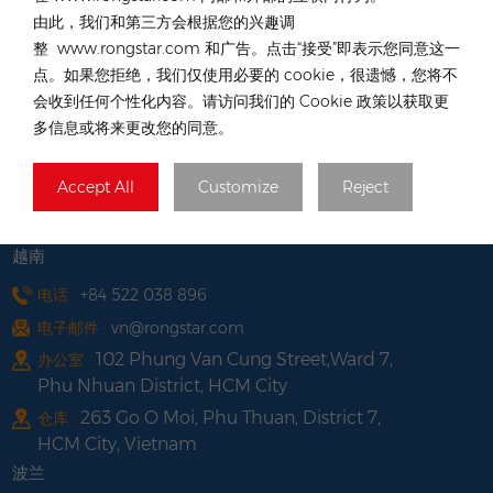
电话 :
+49 176 55258880
由此，我们和第三方会根据您的兴趣调
电子邮件 :
de@rongstar.com
整 www.rongstar.com 和广告。点击“接受”即表示您同意这一
Oppener Str. 67, 52146
办公室及仓库 :
点。如果您拒绝，我们仅使用必要的 cookie，很遗憾，您将不
W&uuml;rselen, Germany
会收到任何个性化内容。请访问我们的 Cookie 政策以获取更
中國香港
多信息或将来更改您的同意。
电话 :
+852 54222219
Accept All
Customize
Reject
电子邮件 :
hk@rongstar.com
中國香港元朗39號公庵路
办公室及仓库 :
越南
电话 :
+84 522 038 896
电子邮件 :
vn@rongstar.com
102 Phung Van Cung Street,Ward 7,
办公室 :
Phu Nhuan District, HCM City
263 Go O Moi, Phu Thuan, District 7,
仓库 :
HCM City, Vietnam
波兰