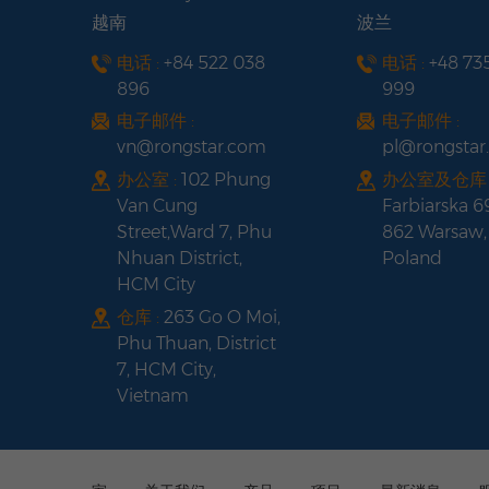
越南
波兰
电话 :
+84 522 038
电话 :
+48 73
896
999
电子邮件 :
电子邮件 :
vn@rongstar.com
pl@rongsta
办公室 :
102 Phung
办公室及仓库 
Van Cung
Farbiarska 6
Street,Ward 7, Phu
862 Warsaw,
Nhuan District,
Poland
HCM City
仓库 :
263 Go O Moi,
Phu Thuan, District
7, HCM City,
Vietnam