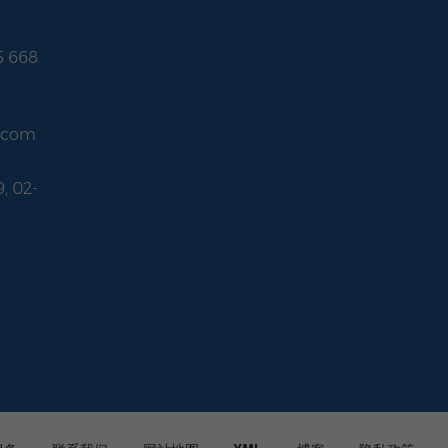
5 668
r.com
:
9, 02-