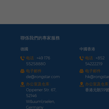
聯係我們的專家服務
德國
中國香港
电话 :
+49 176
电话 :
+852
55258880
54222219
电子邮件 :
电子邮件 :
de@rongstar.com
hk@rongsta
办公室及仓库 :
办公室及仓库 
Oppener Str. 67,
香港元朗39
52146
W&uuml;rselen,
Germany