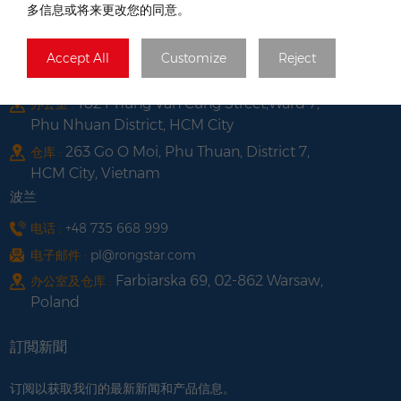
多信息或将来更改您的同意。
越南
电话 :
+84 522 038 896
Accept All
Customize
Reject
电子邮件 :
vn@rongstar.com
102 Phung Van Cung Street,Ward 7,
办公室 :
Phu Nhuan District, HCM City
263 Go O Moi, Phu Thuan, District 7,
仓库 :
HCM City, Vietnam
波兰
电话 :
+48 735 668 999
电子邮件 :
pl@rongstar.com
Farbiarska 69, 02-862 Warsaw,
办公室及仓库 :
Poland
訂閲新聞
订阅以获取我们的最新新闻和产品信息。