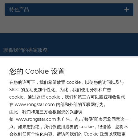
特色产品
聯係我們的專家服務
德國
您的 Cookie 设置
电话 :
+49 176 55258880
在您的许可下，我们希望放置 cookie，以使您的访问以及与
电子邮件 :
de@rongstar.com
SICC 的互动更加个性化。为此，我们使用分析和广告
Oppener Str. 67, 52146
办公室及仓库 :
cookie。通过这些 cookie，我们和第三方可以跟踪和收集您
W&uuml;rselen, Germany
在 www.rongstar.com 内部和外部的互联网行为。
中國香港
由此，我们和第三方会根据您的兴趣调
整 www.rongstar.com 和广告。点击“接受”即表示您同意这一
电话 :
+852 54222219
点。如果您拒绝，我们仅使用必要的 cookie，很遗憾，您将不
电子邮件 :
hk@rongstar.com
会收到任何个性化内容。请访问我们的 Cookie 政策以获取更
中國香港元朗39號公庵路
办公室及仓库 :