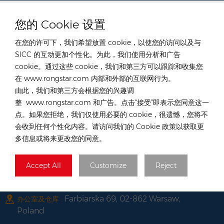
电话 :
+852 54222219
您的 Cookie 设置
电子邮件 :
hk@rongstar.com
中國香港元朗39號公庵路
办公室及仓库 :
在您的许可下，我们希望放置 cookie，以使您的访问以及与
越南
SICC 的互动更加个性化。为此，我们使用分析和广告
cookie。通过这些 cookie，我们和第三方可以跟踪和收集您
电话 :
+84 522 038 896
在 www.rongstar.com 内部和外部的互联网行为。
电子邮件 :
vn@rongstar.com
由此，我们和第三方会根据您的兴趣调
102 Phung Van Cung Street,Ward 7,
办公室 :
整 www.rongstar.com 和广告。点击“接受”即表示您同意这一
Phu Nhuan District, HCM City
点。如果您拒绝，我们仅使用必要的 cookie，很遗憾，您将不
会收到任何个性化内容。请访问我们的 Cookie 政策以获取更
263 Go O Moi, Phu Thuan, District 7,
仓库 :
多信息或将来更改您的同意。
HCM City, Vietnam
波兰
Accept All
Customize
Reject
电话 :
+48 735 668 999
电子邮件 :
pl@rongstar.com
Farbiarska 69, 02-862 Warsaw,
办公室及仓库 :
Poland